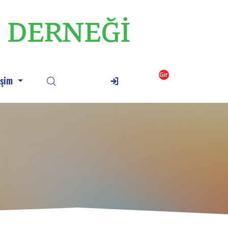
Gir
işim